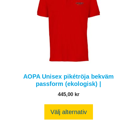
har
flera
varianter.
De
olika
alternativen
kan
väljas
AOPA Unisex pikétröja bekväm
på
passform (ekologisk) |
produktsidan
445,00
kr
Välj alternativ