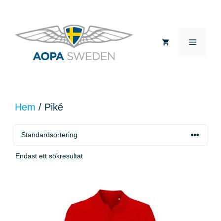
Hoppa
till
MEN
innehåll
Hem
/ Piké
Endast ett sökresultat
Den
här
produkten