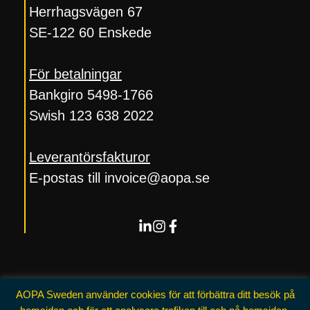
Herrhagsvägen 67
SE-122 60 Enskede
För betalningar
Bankgiro 5498-1766
Swish 123 638 2022
Leverantörsfakturor
E-postas till invoice@aopa.se
AOPA Sweden använder cookies för att förbättra ditt besök på
2024 AOPA SWEDEN
©
• Built by linkwith.se