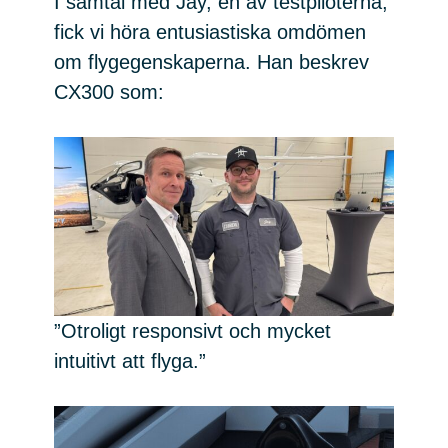
I samtal med Jay, en av testpiloterna,
fick vi höra entusiastiska omdömen
om flygegenskaperna. Han beskrev
CX300 som:
”Otroligt responsivt och mycket
intuitivt att flyga.”