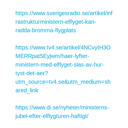
https://www.sverigesradio.se/artikel/inf
rastrukturministern-elflyget-kan-
radda-bromma-flygplats
https://www.tv4.se/artikel/4NCvytH3O
MERRpat5Eyjwm/haer-lyfter-
ministern-med-elflyget-slas-av-hur-
tyst-det-aer?
utm_source=tv4.se&utm_medium=sh
ared_link
https://www.di.se/nyheter/ministerns-
jubel-efter-elflygturen-haftigt/