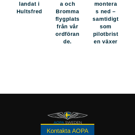
landat i
a och
montera
Hultsfred
Bromma
s ned –
flygplats
samtidigt
från vår
som
ordföran
pilotbrist
de.
en växer
Kontakta AOPA