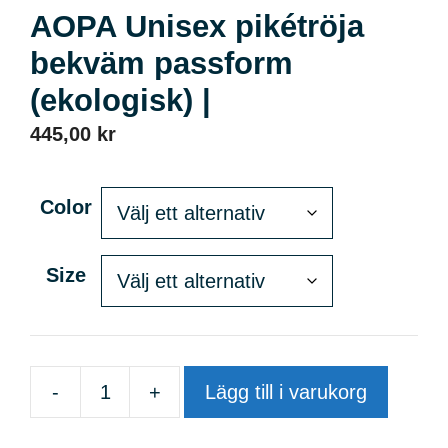
AOPA Unisex pikétröja
bekväm passform
(ekologisk) |
445,00
kr
Color
Size
-
+
Lägg till i varukorg
AOPA
Unisex