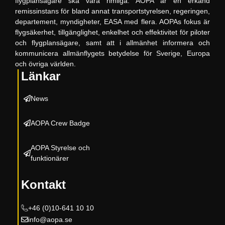
flygplansägare ska vara rimliga. AOPA är en erkänd
remissinstans för bland annat transportstyrelsen, regeringen,
departement, myndigheter, EASA med flera. AOPAs fokus är
flygsäkerhet, tillgänglighet, enkelhet och effektivitet för piloter
och flygplansägare, samt att i allmänhet informera och
kommunicera allmänflygets betydelse för Sverige, Europa
och övriga världen.
Länkar
News
AOPA Crew Badge
AOPA Styrelse och
funktionärer
Kontakt
+46 (0)10-
641 10 10
info@aopa.se