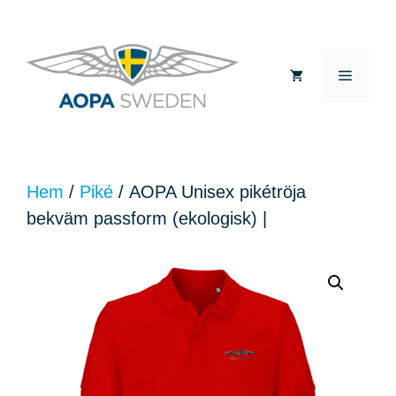
Hoppa
till
MEN
innehåll
Hem
/
Piké
/ AOPA Unisex pikétröja
bekväm passform (ekologisk) |