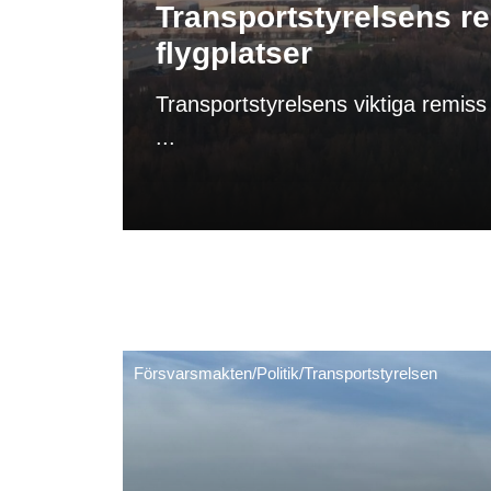
Transportstyrelsens re
flygplatser
Transportstyrelsens viktiga remiss 
...
Försvarsmakten
/
Politik
/
Transportstyrelsen