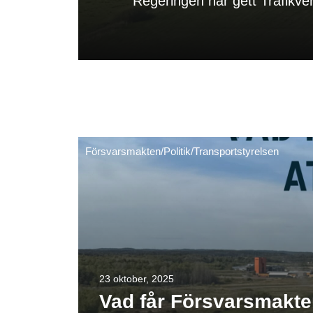
Regeringen har gett Trafikverk
Försvarsmakten
/
Politik
/
Transportstyrelsen
23 oktober, 2025
Vad får Försvarsmakten