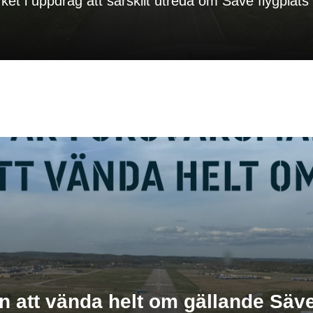
et i uppdrag att särskilt utreda om Säve flygplats sk
 att vända helt om gällande Säve