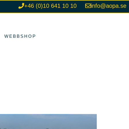
+46 (0)10 641 10 10
info@aopa.se
WEBBSHOP