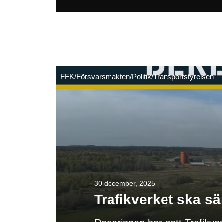
FFK
/
Försvarsmakten
/
Politik
/
Transportstyrelsen
30 december, 2025
Trafikverket ska sä