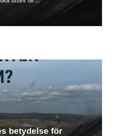
a utses till ...
s betydelse för