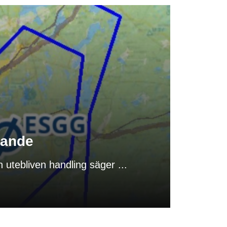
ckande
n utebliven handling säger ...