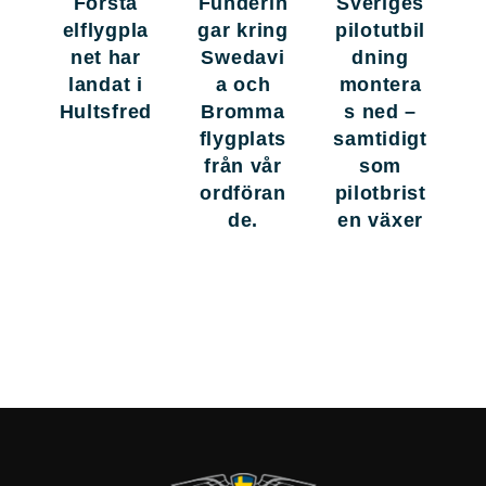
Första
Funderin
Sveriges
elflygpla
gar kring
pilotutbil
net har
Swedavi
dning
landat i
a och
montera
Hultsfred
Bromma
s ned –
flygplats
samtidigt
från vår
som
ordföran
pilotbrist
de.
en växer