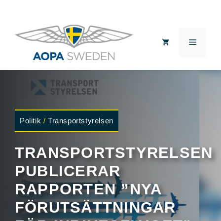
Hoppa
till
MEN
innehåll
Politik
/
Transportstyrelsen
TRANSPORTSTYRELSEN
PUBLICERAR
RAPPORTEN ”NYA
FÖRUTSÄTTNINGAR