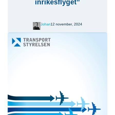
inrikesflyget”
Johan
12 november, 2024